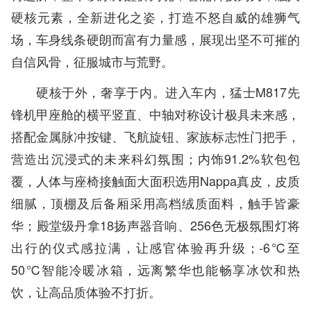
硬核元素，全新进化之姿，打造不怒自威的雄狮气
场，车身线条硬朗而富有力量感，展现出坚不可摧的
自信风骨，征服城市与荒野。
硬核于外，奢享于内。进入车内，猛士M817先
锋机甲座舱的横平竖直、中轴对称设计极具未来感，
搭配金属脉冲按键、飞航旋钮、家族标志性门把手，
营造出沉浸式的未来科幻氛围；内饰91.2%软包包
覆，人体与座椅接触面大面积选用Nappa真皮，皮质
细腻，顶棚及后备厢采用高档绒质面料，触手皆豪
华；殿堂级丹拿18扬声器音响、256色无极氛围灯将
出行的仪式感拉满，让感官体验再升级；-6℃至
50℃智能冷暖冰箱，远离繁华也能畅享冰饮和热
饮，让高品质体验不打折。