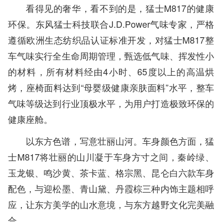
看得见的奢华，看不到的是，猛士M817的健康
环保。东风猛士科技联合J.D.Power气味专家，严格
遵循欧洲生态纺织品认证标准开发，对猛士M817整
车气味实行全生命周期管理，甄选低气味、挥发性小
的材料，所有材料经由4小时、65度以上的高温烘
烤，座椅面料达到“母婴级健康亲肤面料”水平，整车
气味等级达到行业顶极水平，为用户打造极致环保的
健康座舱。
以东方色谱，写意壮丽山河。车身颜色方面，猛
士M817将壮丽的山川凝于车身方寸之间，秦岭绿、
玉龙银、鸣沙黄、茶卡蓝、格宗黑、昆仑白六款车身
配色，与迎松墨、青山黛、丹霞棕三种内饰主题相呼
应，让东方美学的山水意境，与东方越野文化完美融
合。