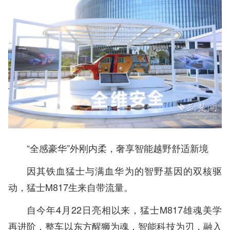
“全感豪华”外刚内柔，奢享智能越野舒适新境
因其铁血猛士与满血华为的智野基因的双核驱
动，猛士M817生来自带流量。
自今年4月22日亮相以来，猛士M817雄魂美学
再进阶，整车以东方醒狮为魂，智能科技为刃，融入