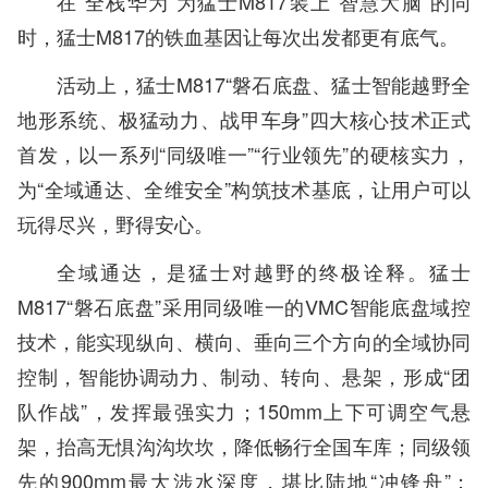
在“全栈华为”为猛士M817装上“智慧大脑”的同
时，猛士M817的铁血基因让每次出发都更有底气。
活动上，猛士M817“磐石底盘、猛士智能越野全
地形系统、极猛动力、战甲车身”四大核心技术正式
首发，以一系列“同级唯一”“行业领先”的硬核实力，
为“全域通达、全维安全”构筑技术基底，让用户可以
玩得尽兴，野得安心。
全域通达，是猛士对越野的终极诠释。猛士
M817“磐石底盘”采用同级唯一的VMC智能底盘域控
技术，能实现纵向、横向、垂向三个方向的全域协同
控制，智能协调动力、制动、转向、悬架，形成“团
队作战”，发挥最强实力；150mm上下可调空气悬
架，抬高无惧沟沟坎坎，降低畅行全国车库；同级领
先的900mm最大涉水深度，堪比陆地“冲锋舟”；