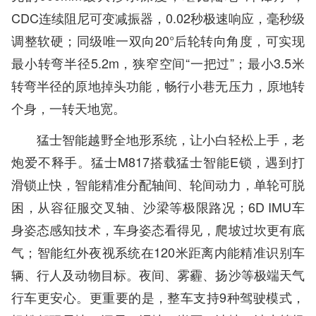
CDC连续阻尼可变减振器，0.02秒极速响应，毫秒级
调整软硬；同级唯一双向20°后轮转向角度，可实现
最小转弯半径5.2m，狭窄空间“一把过”；最小3.5米
转弯半径的原地掉头功能，畅行小巷无压力，原地转
个身，一转天地宽。
猛士智能越野全地形系统，让小白轻松上手，老
炮爱不释手。猛士M817搭载猛士智能E锁，遇到打
滑锁止快，智能精准分配轴间、轮间动力，单轮可脱
困，从容征服交叉轴、沙梁等极限路况；6D IMU车
身姿态感知技术，车身姿态看得见，爬坡过坎更有底
气；智能红外夜视系统在120米距离内能精准识别车
辆、行人及动物目标。夜间、雾霾、扬沙等极端天气
行车更安心。更重要的是，整车支持9种驾驶模式，