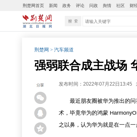
荆楚网首页
新闻
政务
评论
问政
舆情
社区
财
荆楚网
> 汽车频道
强弱联合成主战场 
发布时间：2022年07月22日13:45
最近朋友圈被华为推出的问界
术，毕竟华为的鸿蒙 Harmo
之以鼻，认为华为就是在一点一