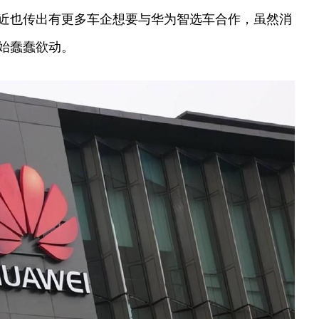
近也传出有更多车企想要与华为智选车合作，虽然消
始蠢蠢欲动。