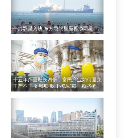
一箭双星入轨 东方慧眼星座再添两星
十五年产量增长四倍，富民产业如何避免
丰产不丰收 秭归“吃干榨尽”每一颗脐橙