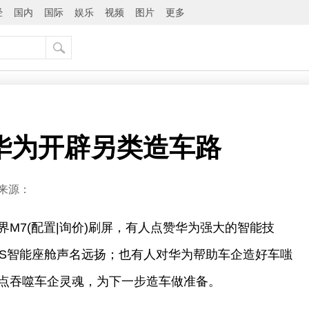
经
国内
国际
娱乐
视频
图片
更多
华为开辟另类造车路
来源：
M7(配置|询价)刷屏，有人点赞华为强大的智能技
nyOS智能座舱声名远扬；也有人对华为帮助车企造好车嗤
点吞噬车企灵魂，为下一步造车做准备。